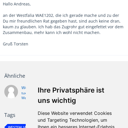
Hallo Andreas,
an der Westfalia WAE1202, die ich gerade mache und zu der
Du mir freundlichen Rat gegeben hast, sind auch keine dran,
kaum zu glauben. Ich hab das Zugrohr gut eingefettet vor dem
Zusammenbau, mehr kann ich wohl nicht machen.
Gruß Torsten
Ähnliche Themen
Westfalia Auflaufbremse schmieren
Ihre Privatsphäre ist
tux
15. Juni 2012
Westfalia / Heinemann
uns wichtig
Diese Website verwendet Cookies
Tags
und Targeting Technologien, um
Ihnen ein besseres Internet-Erlebnis
WESTFALIA
WESTFALIA WAE 2000