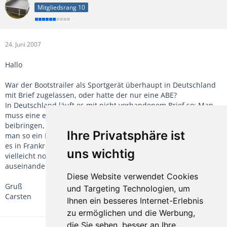
Mitgliedsrang 10
24. Juni 2007
Hallo
War der Bootstrailer als Sportgerät überhaupt in Deutschland
mit Brief zugelassen, oder hatte der nur eine ABE?
In Deutschland läuft es mit nicht vorhandenem Brief so: Man
muss eine eidesstattliche Erklärung des Vorbesitzers
beibringen, dass der Brief verloren gegangen ist. Dann kann
Ihre Privatsphäre ist
man so ein Fahrzeug anmelden. Ich könnte mir vorstellen dass
es in Frankreich einen ähnlichen Weg gibt. Da soll er sich
uns wichtig
vielleicht nochmal genau mit den örtlichen Behörden
auseinandersetzen ob es solch eine Möglichkeit gibt.
Diese Website verwendet Cookies
Gruß
und Targeting Technologien, um
Carsten
Ihnen ein besseres Internet-Erlebnis
zu ermöglichen und die Werbung,
die Sie sehen, besser an Ihre