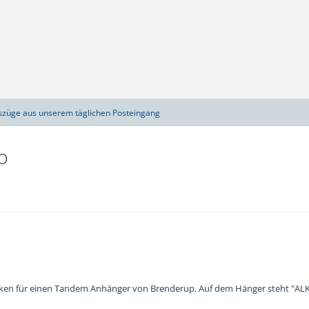
szüge aus unserem täglichen Posteingang
p
ken für einen Tandem Anhänger von Brenderup. Auf dem Hänger steht "ALK