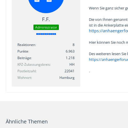
Wenn Sie ganz sicher g
F.F.
Die von Ihnen genannte
ist in die Ankerplatte 
Administrator
https://anhaengerf
Hier können Sie noch m
Reaktionen
8
Punkte
6.963
Des weiteren lesen Sie
Beiträge
1.218
https://anhaengerfor
KFZ-Zulassungskreis
HH
.
Postleitzahl
22041
Wohnort
Hamburg
Ähnliche Themen