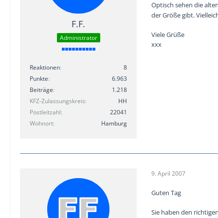
Optisch sehen die alt
der Größe gibt. Viellei
F.F.
Viele Grüße
Administrator
xxx
Reaktionen
8
Punkte
6.963
Beiträge
1.218
KFZ-Zulassungskreis
HH
Postleitzahl
22041
Wohnort
Hamburg
9. April 2007
Guten Tag
Sie haben den richtigen