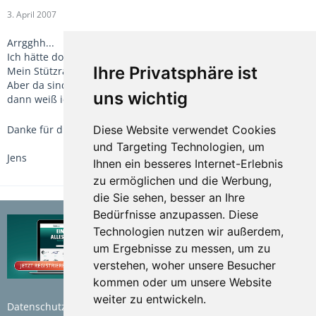
3. April 2007
Arrgghh...
Ich hätte doch mal die Brille zum Messen aufsetzen sollen:
Ihre Privatsphäre ist
Mein Stützrad hat 38mm Durchmesser, nicht 28 :-/
Aber da sind auch die beiden Löcher mit 105mm Abstand -
uns wichtig
dann weiß ich ja, was ich tun muß
Diese Website verwendet Cookies
Danke für die gute Info und Gruss
und Targeting Technologien, um
Jens
Ihnen ein besseres Internet-Erlebnis
zu ermöglichen und die Werbung,
die Sie sehen, besser an Ihre
Bedürfnisse anzupassen. Diese
Technologien nutzen wir außerdem,
um Ergebnisse zu messen, um zu
verstehen, woher unsere Besucher
kommen oder um unsere Website
weiter zu entwickeln.
Datenschutzerklärung
Nutzungsbedingungen