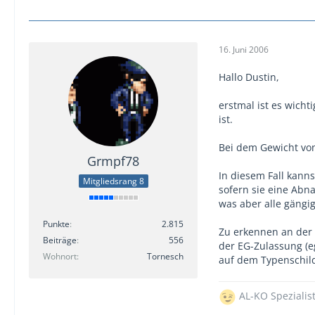
16. Juni 2006
Hallo Dustin,
erstmal ist es wich
ist.
Bei dem Gewicht vo
Grmpf78
In diesem Fall kann
Mitgliedsrang 8
sofern sie eine Abn
was aber alle gängi
Punkte
2.815
Zu erkennen an der
Beiträge
556
der EG-Zulassung (e
Wohnort
Tornesch
auf dem Typenschild
AL-KO Spezialis