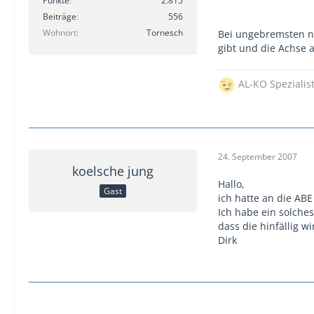
Punkte
2.815
Beiträge
556
Wohnort
Tornesch
Bei ungebremsten nic
gibt und die Achse 
AL-KO Spezialis
24. September 2007
koelsche jung
Hallo,
Gast
ich hatte an die AB
Ich habe ein solche
dass die hinfällig w
Dirk