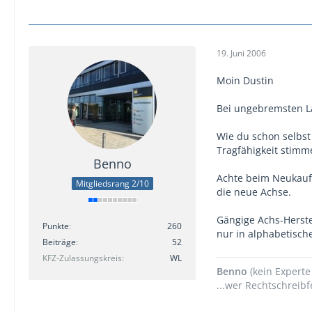
19. Juni 2006
Moin Dustin
Bei ungebremsten La
Wie du schon selbst
Tragfähigkeit stimm
Benno
Achte beim Neukauf 
Mitgliedsrang 2/10
die neue Achse.
Gängige Achs-Herste
Punkte
260
nur in alphabetisch
Beiträge
52
KFZ-Zulassungskreis
WL
Benno
(kein Experte
...wer Rechtschreibfe