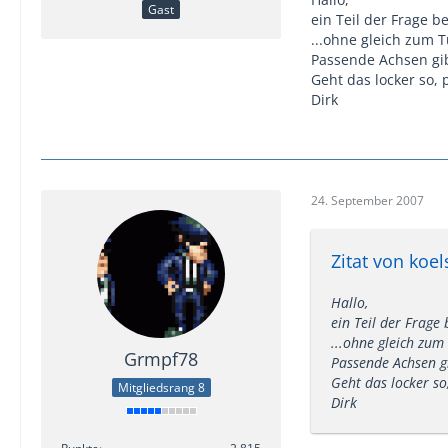
Gast
ein Teil der Frage be
...ohne gleich zum 
Passende Achsen gib
Geht das locker so,
Dirk
24. September 2007
Zitat von koe
Hallo,
ein Teil der Frage 
...ohne gleich zum
Grmpf78
Passende Achsen gi
Geht das locker s
Mitgliedsrang 8
Dirk