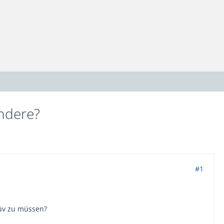
andere?
#1
üv zu müssen?