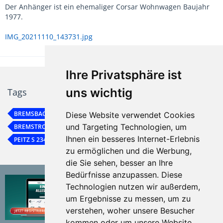
Der Anhänger ist ein ehemaliger Corsar Wohnwagen Baujahr
1977.
IMG_20211110_143731.jpg
Ihre Privatsphäre ist
uns wichtig
Tags
BREMSBACKEN/BREMSBELÄGE
JOSEF PEITZ
PEITZ R 234-76
Diese Website verwendet Cookies
und Targeting Technologien, um
BREMSTROMMEL
PEITZ EBG 10 U
PEITZ ACHSE
PEITZ EBG
Ihnen ein besseres Internet-Erlebnis
PEITZ S 234 R
zu ermöglichen und die Werbung,
die Sie sehen, besser an Ihre
Bedürfnisse anzupassen. Diese
Technologien nutzen wir außerdem,
um Ergebnisse zu messen, um zu
verstehen, woher unsere Besucher
kommen oder um unsere Website