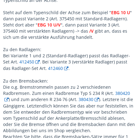
Typenschild an der Achse.
Steht auf dem Typenschild der Achse zum Beispiel "
EBG 10 U
"
dann passt Variante 2 (Art. 375450 mit Standard-Radlagern).
Steht dort aber "
EBG 10 U/V
", dann passt Variante 3 (Art.
375460 mit verstärkten Radlagern) -> das
/V
gibt an, dass es
sich um die verstärkte Ausführung handelt.
Zu den Radlagern:
Bei Variante 1 und 2 (Standard-Radlager) passt das Radlager-
Set Art.
412450
. Bei Variante 3 (verstärkte Radlager) passt
das Radlager-Set Art.
412460
.
Zu den Bremsbacken:
Die o.g. Bremstrommeln passen zu 2 verschiedenen
Radbremsen. Zum einen Radbremse Typ S 234 R (Art.
380420
) und zum anderen R 234-76 (Art.
380430
). Letztere ist die
Gängigere. Letztendlich können Sie das aber nur feststellen, in
dem Sie entweder den Radbremsentyp wie vor beschrieben
vom Typenschild auf der Ankerplatte/Bremsschild ablesen,
oder Sie die Bremse öffnen und die Bremsbacken dann mit den
Abbildungen bei uns im Shop vergleichen.
Beachten Sie bitte, dass die Bremsbacken-Sätze immer für 1