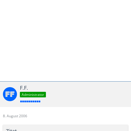
Im Übrigen finden Sie oben stehende Infos jedoch auch bereits in
den Artikel-Detailbeschreibungen zu den Bremstrommeln. Hier
stehen bereits die passenden Zubehörartikel, wie Staubkappe,
Radlager etc. sauber aufgelistet.
Bezüglich der Preise entnehmen Sie die aktuellen Preise bitte
unserem Onlineshop.
F.F.
Administrator
8. August 2006
Zitat