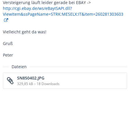
Versteigerung läuft leider gerade bei EBAY ->
http://cgi.ebay.de/ws/eBayISAPI.dll?
ViewItem&ssPageName=STRK:MESELX:IT&item=260281303603
Vielleicht geht da was!
Gruß
Peter
Dateien
SN850402.JPG
329,85 kB – 18 Downloads