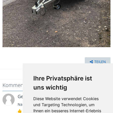
TEILEN
Ihre Privatsphäre ist
Kommentare
1
uns wichtig
Gelöschter Nutzer
15. April 2018
Diese Website verwendet Cookies
Na das ist mal ein richtiges Abreißseil ?
und Targeting Technologien, um
Ihnen ein besseres Internet-Erlebnis
1