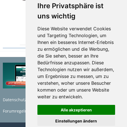
Hallo Sascha,
Ihre Privatsphäre ist
Danke für dein Interesse. Unser Mokka ist ein
uns wichtig
1,4l Turbobenziner mit 140PS und Allradantrieb
(nicht permanent).
Er darf 1.200 kg ziehen (bis 8%)
Diese Website verwendet Cookies
Grüße, Mathias
und Targeting Technologien, um
1
Ihnen ein besseres Internet-Erlebnis
zu ermöglichen und die Werbung,
die Sie sehen, besser an Ihre
Bedürfnisse anzupassen. Diese
Technologien nutzen wir außerdem,
um Ergebnisse zu messen, um zu
verstehen, woher unsere Besucher
kommen oder um unsere Website
weiter zu entwickeln.
Datenschutzerklärung
Nutzungsbedingungen
Alle akzeptieren
Forumregeln
Impressum
Einstellungen ändern