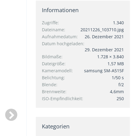
Informationen
Zugriffe
1.340
Dateiname
20211226_103710.jpg
Aufnahmedatum
26. Dezember 2021
Datum hochgeladen
29. Dezember 2021
Bildmaße
1.728 × 3.840
Dateigröße
1,57 MB
Kameramodell
samsung SM-A515F
Belichtung
1/50 s
Blende
f/2
Brennweite
4,6mm
ISO-Empfindlichkeit
250
Kategorien