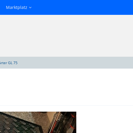
Marktplatz
rter GL 75