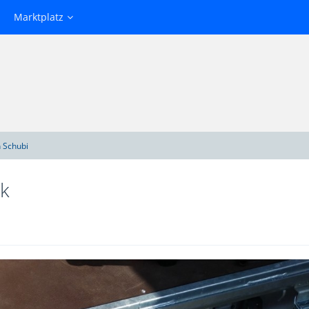
Marktplatz
 Schubi
ck