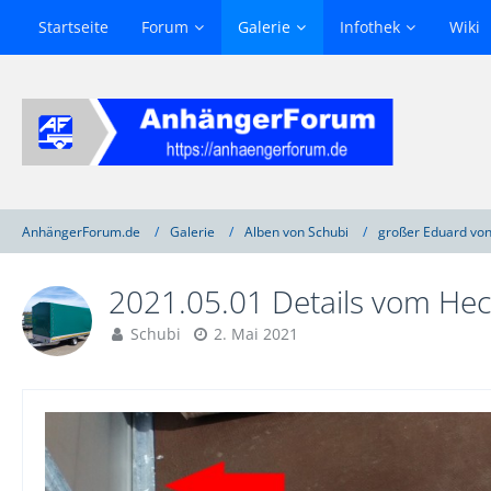
Startseite
Forum
Galerie
Infothek
Wiki
AnhängerForum.de
Galerie
Alben von Schubi
großer Eduard von
2021.05.01 Details vom He
Schubi
2. Mai 2021