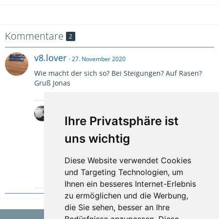
Kommentare
2
v8.lover
27. November 2020
Wie macht der sich so? Bei Steigungen? Auf Rasen?
Gruß Jonas
Tomfred
Autor
27. November 2020
Ihre Privatsphäre ist
Er tut das, was man von ihm erwartet. Die 4%
uns wichtig
meiner Einfahrtsteigung schafft er problemlos.
Auf einer Wiese habe ich noch nicht getestet.
Er ist recht langsam und laut.
Diese Website verwendet Cookies
Ein 2.Gang wäre schön.
und Targeting Technologien, um
1
Ihnen ein besseres Internet-Erlebnis
zu ermöglichen und die Werbung,
die Sie sehen, besser an Ihre
Bedürfnisse anzupassen. Diese