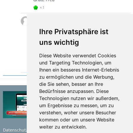
1
trekstore
22. August 2023
Hallo beisammen,
Ihre Privatsphäre ist
zu den zurrössen die original verbaut sind.
uns wichtig
wie bekomme ich zusätzliche rein? vorne geht
nicht, bevor ich den Hänger zerlege 💪 frage ich
lieber mal.
Diese Website verwendet Cookies
und Targeting Technologien, um
LG
Ihnen ein besseres Internet-Erlebnis
zu ermöglichen und die Werbung,
die Sie sehen, besser an Ihre
Bedürfnisse anzupassen. Diese
Technologien nutzen wir außerdem,
um Ergebnisse zu messen, um zu
verstehen, woher unsere Besucher
kommen oder um unsere Website
weiter zu entwickeln.
Datenschutzerklärung
Nutzungsbedingungen