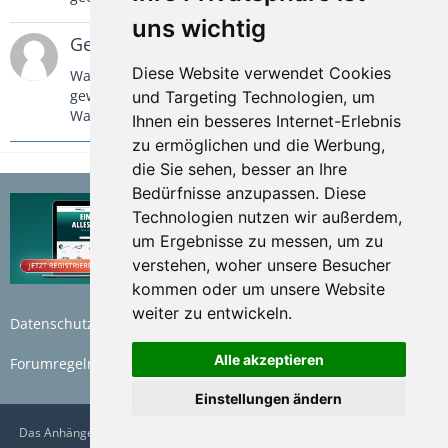
uns wichtig
Gelöschter Nutzer
29. Juli 2020
Diese Website verwendet Cookies
Warum kauft Ihr solche Stützen, welche nur in
gewissen Stufen arretierten?
und Targeting Technologien, um
Warum nicht stufenlos?
Ihnen ein besseres Internet-Erlebnis
zu ermöglichen und die Werbung,
die Sie sehen, besser an Ihre
Bedürfnisse anzupassen. Diese
Technologien nutzen wir außerdem,
um Ergebnisse zu messen, um zu
verstehen, woher unsere Besucher
kommen oder um unsere Website
weiter zu entwickeln.
Datenschutzerklärung
Nutzungsbedingungen
Alle akzeptieren
Forumregeln
Impressum
Einstellungen ändern
Das AnhängerForum.de wird betrieben von der Bünte Marketplace GmbH