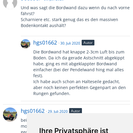
Und was sagt die Bordwand dazu wenn du nach vorne
fährst?
Scharniere etc. stark genug das es den massiven
Bodenkontakt aushält?
hgs01662
Autor
30. Juli 2020
Die Bordwand hat knappe 2-3cm Luft bis zum
Boden. Da ich da gerade Astschnitt abgekippt
habe, ging es mit abgeklappter Bordwand
einfacher (bei der Pendelwand hing mal alles
fest).
Ich habe auch schon an Halteseile gedacht,
aber noch keinen perfekten Gegenpart an den
Rungen gefunden.
hgs01662
Autor
29. Juli 2020
beim Hersteller gibt es bspw. nur Kurbelstützen. Die
montierten Stützen sind auch erstmal eher für die Not
Ihre Privatsphäre ist
gedacht, falls der Rasentraktor mal drauf muss.