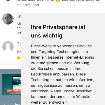
der Ford Capri .........
Kafuzke
24. Juni 2020
Ich hatte 2 "Manta light" (Ascona B) und mein Bruder
Ihre Privatsphäre ist
hat noch einen Manta, den er zum Cabrio umbauen
ließ.
uns wichtig
Gelöschter Nutzer
24. Juni 2020
Diese Website verwendet Cookies
Schöne Zeit damals....
und Targeting Technologien, um
Ihnen ein besseres Internet-Erlebnis
1
zu ermöglichen und die Werbung,
die Sie sehen, besser an Ihre
Bedürfnisse anzupassen. Diese
Technologien nutzen wir außerdem,
um Ergebnisse zu messen, um zu
verstehen, woher unsere Besucher
kommen oder um unsere Website
weiter zu entwickeln.
Datenschutzerklärung
Nutzungsbedingungen