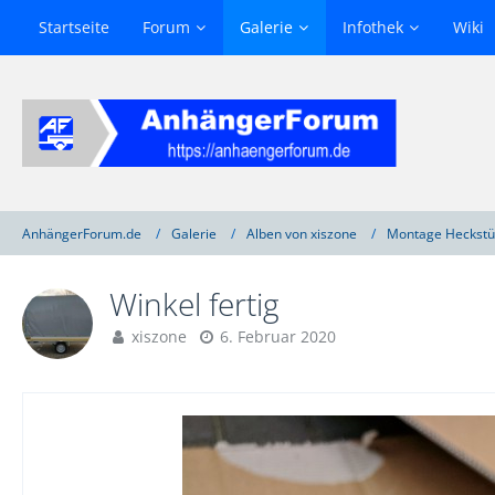
Startseite
Forum
Galerie
Infothek
Wiki
AnhängerForum.de
Galerie
Alben von xiszone
Montage Heckstü
Winkel fertig
xiszone
6. Februar 2020