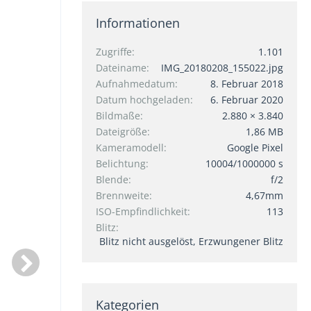
Informationen
Zugriffe
1.101
Dateiname
IMG_20180208_155022.jpg
Aufnahmedatum
8. Februar 2018
Datum hochgeladen
6. Februar 2020
Bildmaße
2.880 × 3.840
Dateigröße
1,86 MB
Kameramodell
Google Pixel
Belichtung
10004/1000000 s
Blende
f/2
Brennweite
4,67mm
ISO-Empfindlichkeit
113
Blitz
Blitz nicht ausgelöst, Erzwungener Blitz
Kategorien