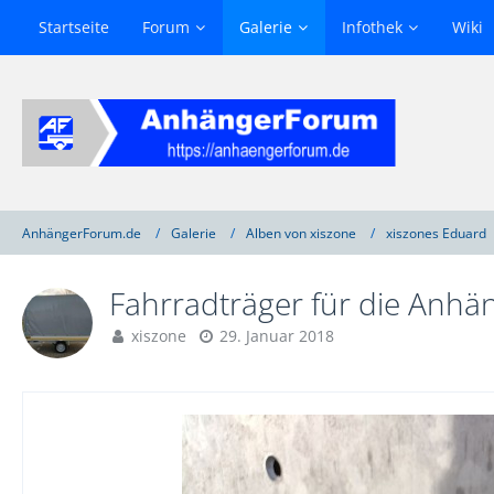
Startseite
Forum
Galerie
Infothek
Wiki
AnhängerForum.de
Galerie
Alben von xiszone
xiszones Eduard
Fahrradträger für die Anhä
xiszone
29. Januar 2018