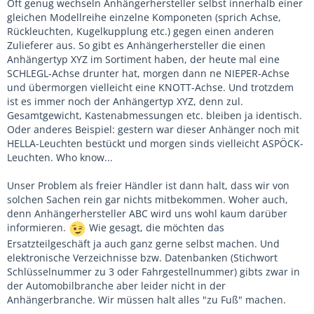
Oft genug wechseln Anhängerhersteller selbst innerhalb einer
gleichen Modellreihe einzelne Komponeten (sprich Achse,
Rückleuchten, Kugelkupplung etc.) gegen einen anderen
Zulieferer aus. So gibt es Anhängerhersteller die einen
Anhängertyp XYZ im Sortiment haben, der heute mal eine
SCHLEGL-Achse drunter hat, morgen dann ne NIEPER-Achse
und übermorgen vielleicht eine KNOTT-Achse. Und trotzdem
ist es immer noch der Anhängertyp XYZ, denn zul.
Gesamtgewicht, Kastenabmessungen etc. bleiben ja identisch.
Oder anderes Beispiel: gestern war dieser Anhänger noch mit
HELLA-Leuchten bestückt und morgen sinds vielleicht ASPÖCK-
Leuchten. Who know...
Unser Problem als freier Händler ist dann halt, dass wir von
solchen Sachen rein gar nichts mitbekommen. Woher auch,
denn Anhängerhersteller ABC wird uns wohl kaum darüber
informieren.
Wie gesagt, die möchten das
Ersatzteilgeschäft ja auch ganz gerne selbst machen. Und
elektronische Verzeichnisse bzw. Datenbanken (Stichwort
Schlüsselnummer zu 3 oder Fahrgestellnummer) gibts zwar in
der Automobilbranche aber leider nicht in der
Anhängerbranche. Wir müssen halt alles "zu Fuß" machen.