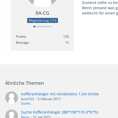
Zustand sollte so b
Wenn jemand was ge
RA-CG
vielleicht für eine
Mitgliedsrang 1/10
Punkte
120
Beiträge
15
Ähnliche Themen
Kofferanhänger mit mindestens 1,5m breite
bami535
3. Februar 2017
Suche...
Suche Kofferanhänger 280*190*170 (l*b*h)
flarus
31. Juli 2015