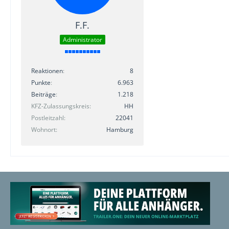
F.F.
Administrator
Reaktionen
8
Punkte
6.963
Beiträge
1.218
KFZ-Zulassungskreis
HH
Postleitzahl
22041
Wohnort
Hamburg