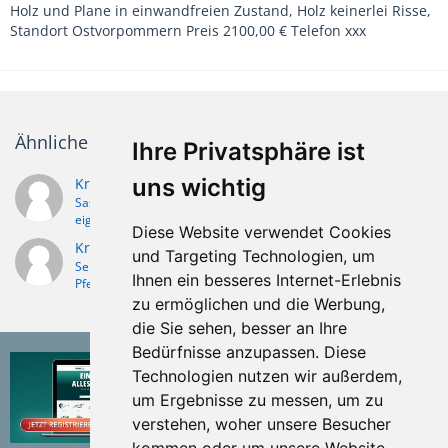
Holz und Plane in einwandfreien Zustand, Holz keinerlei Risse,
Standort Ostvorpommern Preis 2100,00 € Telefon xxx
Ähnliche Themen
Ihre Privatsphäre ist
uns wichtig
Krämer Pferdeanhänger restaurieren, paar Fragen
Sascha1984
24. April 2014
eigene PROJEKTE (Eigenbauten/Umbauten/Restaurierungen)
Diese Website verwendet Cookies
Krämer FSPT Pferdetransporter
und Targeting Technologien, um
Sebastian85
8. September 2013
Ihnen ein besseres Internet-Erlebnis
Pferdeanhänger / Pferdetransporter
zu ermöglichen und die Werbung,
die Sie sehen, besser an Ihre
Bedürfnisse anzupassen. Diese
Technologien nutzen wir außerdem,
um Ergebnisse zu messen, um zu
verstehen, woher unsere Besucher
kommen oder um unsere Website