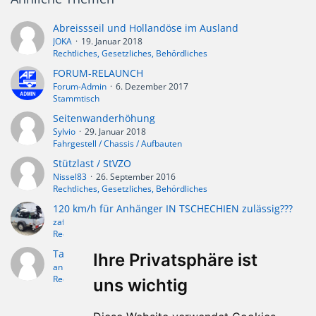
Abreissseil und Hollandöse im Ausland
JOKA
19. Januar 2018
Rechtliches, Gesetzliches, Behördliches
FORUM-RELAUNCH
Forum-Admin
6. Dezember 2017
Stammtisch
Seitenwanderhöhung
Sylvio
29. Januar 2018
Fahrgestell / Chassis / Aufbauten
Stützlast / StVZO
Nissel83
26. September 2016
Rechtliches, Gesetzliches, Behördliches
120 km/h für Anhänger IN TSCHECHIEN zulässig???
zafira-abc
22. Mai 2015
Rechtliches, Gesetzliches, Behördliches
Tandemachse, min. Abstand der Reifen zueinander?
Ihre Privatsphäre ist
anhängerbob
28. März 2011
Rechtliches, Gesetzliches, Behördliches
uns wichtig