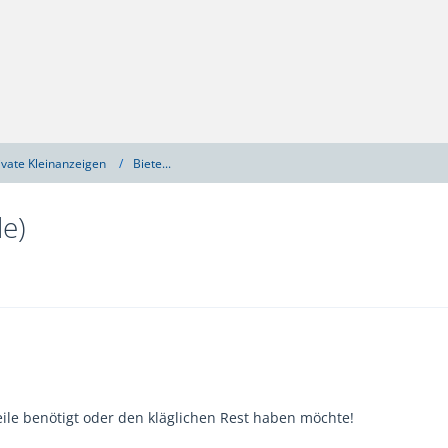
ivate Kleinanzeigen
Biete...
le)
eile benötigt oder den kläglichen Rest haben möchte!