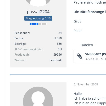
Papiere sind noch gü
passat2204
Die Rückfahrzunge i
Mitgliedsrang 5/10
Gruß
Peter
Reaktionen
24
Punkte
3.019
Beiträge
586
Dateien
KFZ-Zulassungskreis
SO
SN850402.JP
Postleitzahl
59556
329,85 kB – 59
Wohnort
Lippstadt
5. November 2008
Hallo,
ich habe ja schon i
Ich bin an der Kupp