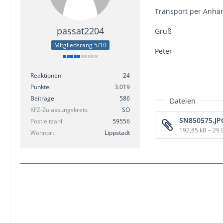
Transport per Anhäng
passat2204
Gruß
Mitgliedsrang 5/10
Peter
Reaktionen
24
Punkte
3.019
Beiträge
586
Dateien
KFZ-Zulassungskreis
SO
SN850575.JP
Postleitzahl
59556
192,85 kB – 29
Wohnort
Lippstadt