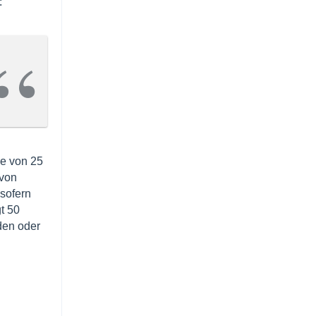
:
he von 25
 von
sofern
t 50
den oder