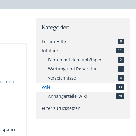
Kategorien
Forum-Hilfe
0
Infothek
11
Fahren mit dem Anhänger
2
Wartung und Reparatur
1
Verzeichnisse
8
euchten
Wiki
33
Anhängerteile-Wiki
29
Filter zurücksetzen
Gespann