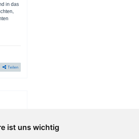
nd in das
uchten,
hten
Teilen
e ist uns wichtig