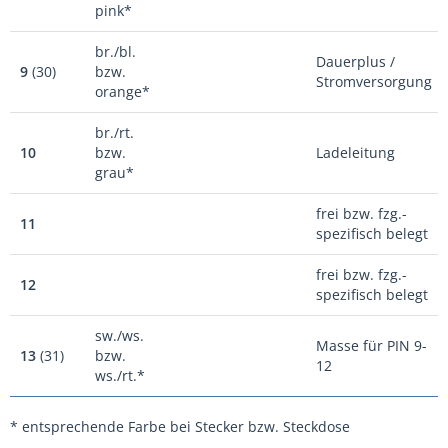
pink*
br./bl.
Dauerplus /
9
(30)
bzw.
Stromversorgung
orange*
br./rt.
10
bzw.
Ladeleitung
grau*
frei bzw. fzg.-
11
spezifisch belegt
frei bzw. fzg.-
12
spezifisch belegt
sw./ws.
Masse für PIN 9-
13
(31)
bzw.
12
ws./rt.*
* entsprechende Farbe bei Stecker bzw. Steckdose