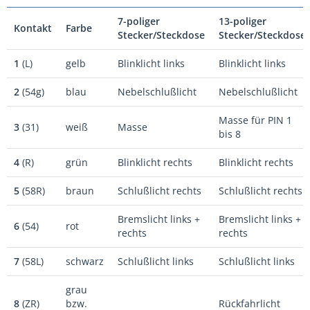
7-poliger
13-poliger
Kontakt
Farbe
Stecker/Steckdose
Stecker/Steckdose
1
(L)
gelb
Blinklicht links
Blinklicht links
2
(54g)
blau
Nebelschlußlicht
Nebelschlußlicht
Masse für PIN 1
3
(31)
weiß
Masse
bis 8
4
(R)
grün
Blinklicht rechts
Blinklicht rechts
5
(58R)
braun
Schlußlicht rechts
Schlußlicht rechts
Bremslicht links +
Bremslicht links +
6
(54)
rot
rechts
rechts
7
(58L)
schwarz
Schlußlicht links
Schlußlicht links
grau
8
(ZR)
bzw.
Rückfahrlicht