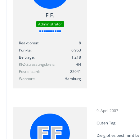
F.F.
Administrator
Reaktionen
8
Punkte
6.963
Beiträge
1.218
KFZ-Zulassungskreis
HH
Postleitzahl
22041
Wohnort
Hamburg
9. April 2007
Guten Tag
Die gibt es bestimmt b