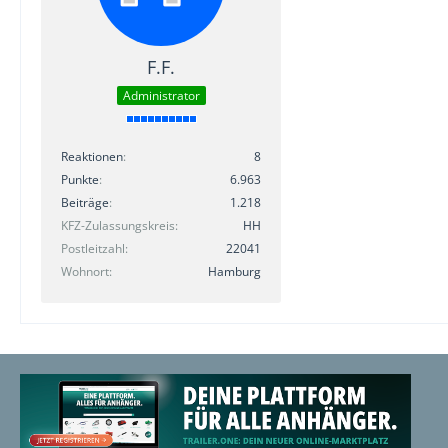
F.F.
Administrator
Reaktionen
8
Punkte
6.963
Beiträge
1.218
KFZ-Zulassungskreis
HH
Postleitzahl
22041
Wohnort
Hamburg