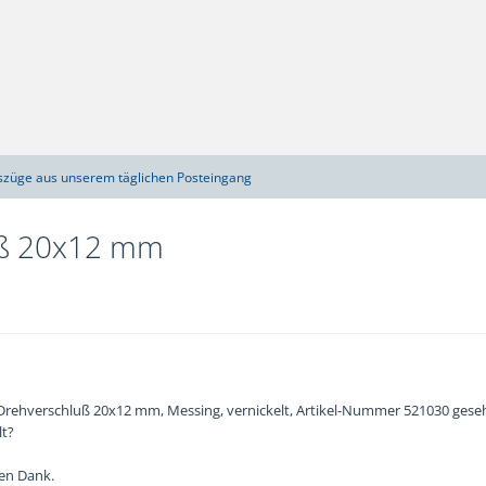
szüge aus unserem täglichen Posteingang
uß 20x12 mm
: Drehverschluß 20x12 mm, Messing, vernickelt, Artikel-Nummer 521030 geseh
lt?
en Dank.