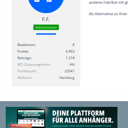
anderes Fabrikat mit g
Als Alternative zu Ihr
F.F.
Administrator
Reaktionen
8
Punkte
6.963
Beiträge
1.218
KFZ-Zulassungskreis
HH
Postleitzahl
22041
Wohnort
Hamburg