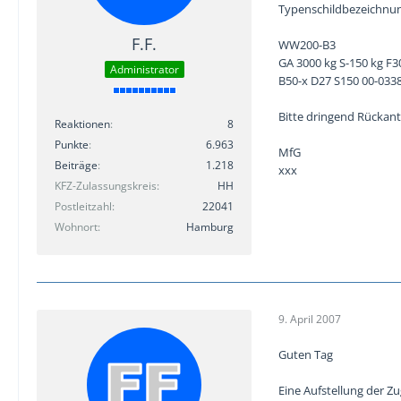
Typenschildbezeichnu
F.F.
WW200-B3
GA 3000 kg S-150 kg F3
Administrator
B50-x D27 S150 00-033
Bitte dringend Rückan
Reaktionen
8
Punkte
6.963
MfG
Beiträge
1.218
xxx
KFZ-Zulassungskreis
HH
Postleitzahl
22041
Wohnort
Hamburg
9. April 2007
Guten Tag
Eine Aufstellung der Z