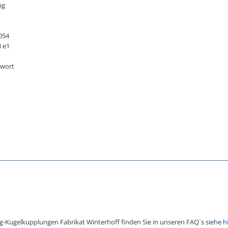
ng
054
8 e1
twort
ug-Kugelkupplungen Fabrikat Winterhoff finden Sie in unseren FAQ´s siehe
h