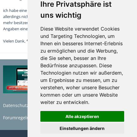
Ihre Privatsphäre ist
ich habe eine Jolle mit dazugehörigem (älterem) Bootstrailer gekauft, der
uns wichtig
allerdings nicht mehr zugelassen ist bzw. von dem wir keine Papiere
mehr besitzen. Ist es möglich, dass sie mir gegen Vorlage einiger
Diese Website verwendet Cookies
Angaben einen Fahrzeugbrief ausstellen?
und Targeting Technologien, um
Vielen Dank, ***
Ihnen ein besseres Internet-Erlebnis
zu ermöglichen und die Werbung,
die Sie sehen, besser an Ihre
Bedürfnisse anzupassen. Diese
Technologien nutzen wir außerdem,
um Ergebnisse zu messen, um zu
verstehen, woher unsere Besucher
kommen oder um unsere Website
weiter zu entwickeln.
Datenschutzerklärung
Nutzungsbedingungen
Alle akzeptieren
Forumregeln
Impressum
Einstellungen ändern