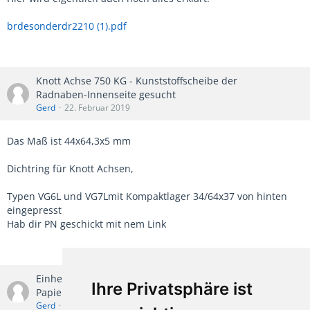
brdesonderdr2210 (1).pdf
Knott Achse 750 KG - Kunststoffscheibe der
Radnaben-Innenseite gesucht
Gerd
22. Februar 2019
Das Maß ist 44x64,3x5 mm
Dichtring für Knott Achsen,
Typen VG6L und VG7Lmit Kompaktlager 34/64x37 von hinten
eingepresst
Hab dir PN geschickt mit nem Link
Einhell PKW Anhänger TYP 400 Datenblatt, Kopie der
Ihre Privatsphäre ist
Papiere
Gerd
12. Februar 2019