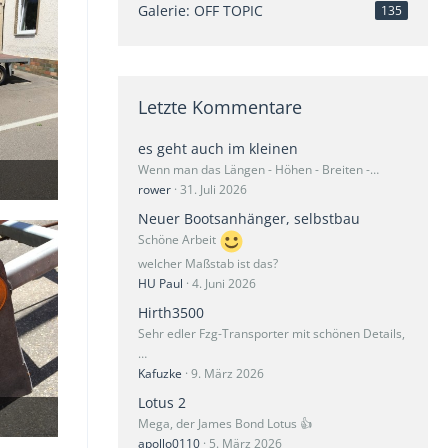
Galerie: OFF TOPIC
135
Letzte Kommentare
es geht auch im kleinen
Wenn man das Längen - Höhen - Breiten -…
rower
31. Juli 2026
Neuer Bootsanhänger, selbstbau
Schöne Arbeit
welcher Maßstab ist das?
HU Paul
4. Juni 2026
Hirth3500
Sehr edler Fzg-Transporter mit schönen Details,
…
Kafuzke
9. März 2026
Lotus 2
Mega, der James Bond Lotus 👍
apollo0110
5. März 2026