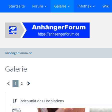
Startseite
Forum
Galerie
Infothek
Wiki
AnhängerForum.de
Galerie
1
2
Zeitpunkt des Hochladens