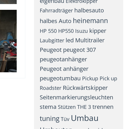
eigenbau
Elektrokipper
halbesauto
Fahrradträger
heinemann
halbes Auto
kipper
HP 550
HP550
Isuzu
led
Multitrailer
Laubgitter
Peugeot
peugeot 307
peugeotanhänger
Peugeot anhänger
peugeotumbau
Pickup
Pick up
Rückwärtskipper
Roadster
Seitenmarkierungsleuchten
stema
trennen
Stützen
THE 3
Umbau
tuning
Tüv