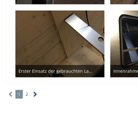
23. Juni 2022
23
Erster Einsatz der gebrauchten Lamellosäge
23. November 2021
19
1
2