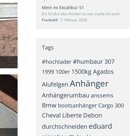
Mein ex Excalibur S1
Ein Gruß in den Norden so was suche ich auch
Franko64
7. Februar 2026
Tags
#humbaur
307
#hochlader
1500kg
Agados
1999
100er
Anhänger
Alufelgen
Anhängerumbau
anssems
Bmw
bootsanhänger
Cargo 300
Cheval Liberte
Debon
eduard
durchschneiden