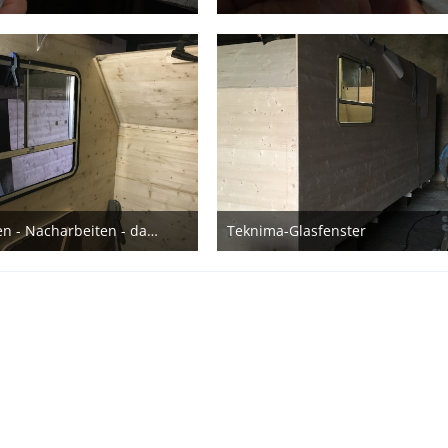
. Juni 2022
23. Juni 2022
Innenrahmen - Nacharbeiten - dann passr‘s
Teknima-Glasfenster
. November 2021
19. November 2021